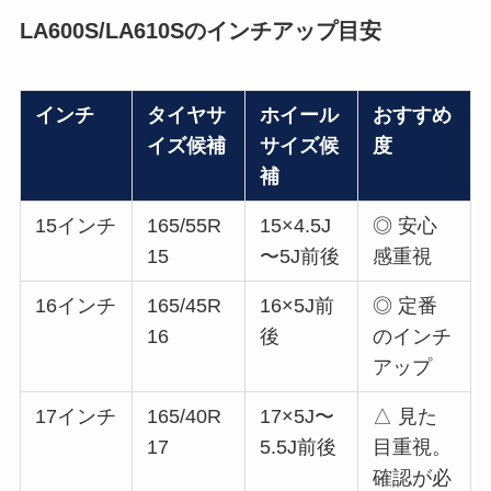
LA600S/LA610Sのインチアップ目安
インチ
タイヤサ
ホイール
おすすめ
イズ候補
サイズ候
度
補
15インチ
165/55R
15×4.5J
◎ 安心
15
〜5J前後
感重視
16インチ
165/45R
16×5J前
◎ 定番
16
後
のインチ
アップ
17インチ
165/40R
17×5J〜
△ 見た
17
5.5J前後
目重視。
確認が必