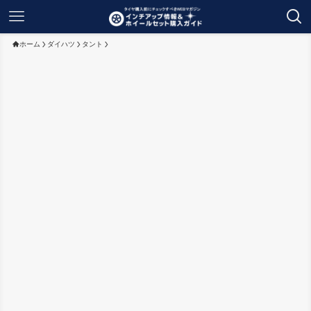
ホーム
ダイハツ
タント