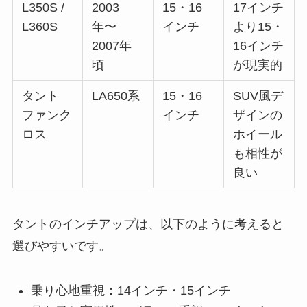
L350S /
2003
15・16
17インチ
L360S
年〜
インチ
より15・
2007年
16インチ
頃
が現実的
タント
LA650系
15・16
SUV風デ
ファンク
インチ
ザインの
ロス
ホイール
も相性が
良い
タントのインチアップは、以下のように考えると
選びやすいです。
乗り心地重視：14インチ・15インチ