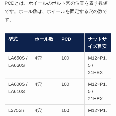
PCDとは、ホイールのボルト穴の位置を表す数値
です。ホール数は、ホイールを固定する穴の数で
す。
型式
ホール数
PCD
ナットサ
イズ目安
LA650S /
4穴
100
M12×P1.
LA660S
5 /
21HEX
LA600S /
4穴
100
M12×P1.
LA610S
5 /
21HEX
L375S /
4穴
100
M12×P1.