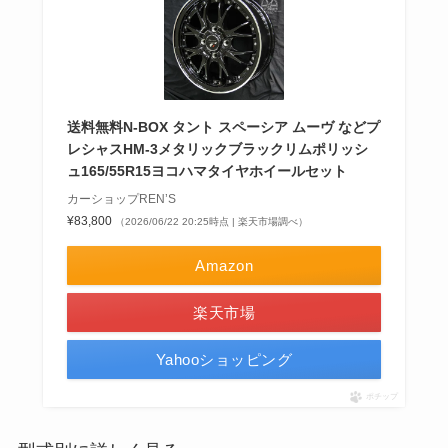
送料無料N-BOX タント スペーシア ムーヴ などプ
レシャスHM-3メタリックブラックリムポリッシ
ュ165/55R15ヨコハマタイヤホイールセット
カーショップREN’S
¥83,800
（2026/06/22 20:25時点 | 楽天市場調べ）
Amazon
楽天市場
Yahooショッピング
ポチップ