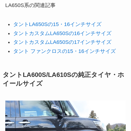
LA650S系の関連記事
タントLA650Sの15・16インチサイズ
タントカスタムLA650Sの16インチサイズ
タントカスタムLA650Sの17インチサイズ
タント ファンクロスの15・16インチサイズ
タントLA600S/LA610Sの純正タイヤ・ホ
イールサイズ