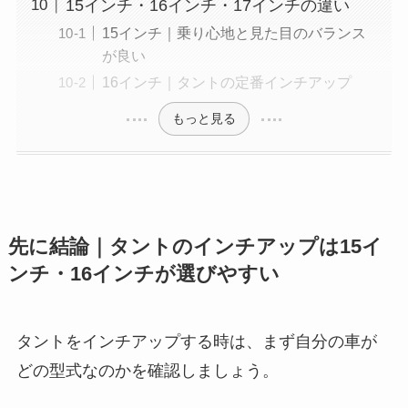
15インチ・16インチ・17インチの違い
15インチ｜乗り心地と見た目のバランス
が良い
16インチ｜タントの定番インチアップ
もっと見る
先に結論｜タントのインチアップは15イ
ンチ・16インチが選びやすい
タントをインチアップする時は、まず自分の車が
どの型式なのかを確認しましょう。