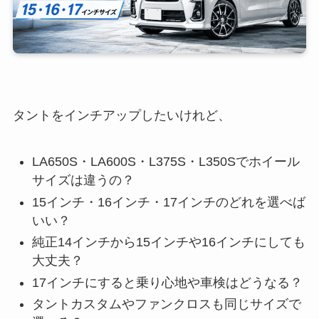
タントをインチアップしたいけれど、
LA650S・LA600S・L375S・L350Sでホイール
サイズは違うの？
15インチ・16インチ・17インチのどれを選べば
いい？
純正14インチから15インチや16インチにしても
大丈夫？
17インチにすると乗り心地や車検はどうなる？
タントカスタムやファンクロスも同じサイズで