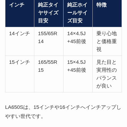
インチ
純正タイ
純正ホイ
特徴
ヤサイズ
ールサイ
目安
ズ目安
14インチ
155/65R
14×4.5J
乗り心地
14
+45前後
と価格重
視
15インチ
165/55R
15×4.5J
見た目と
15
+45前後
実用性の
バランス
が良い
LA650Sは、15インチや16インチへインチアップし
やすい世代です。