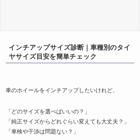
インチアップサイズ診断｜車種別のタイ
ヤサイズ目安を簡単チェック
車のホイールをインチアップしたいけれど、
「どのサイズを選べばいいの？」
「純正サイズからどれぐらい変えても大丈夫？」
「車検や干渉は問題ない？」