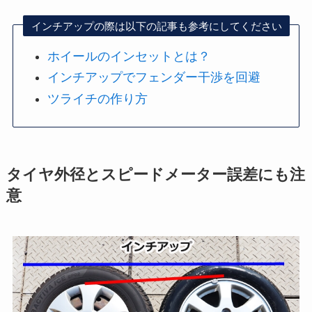
インチアップの際は以下の記事も参考にしてください
ホイールのインセットとは？
インチアップでフェンダー干渉を回避
ツライチの作り方
タイヤ外径とスピードメーター誤差にも注
意