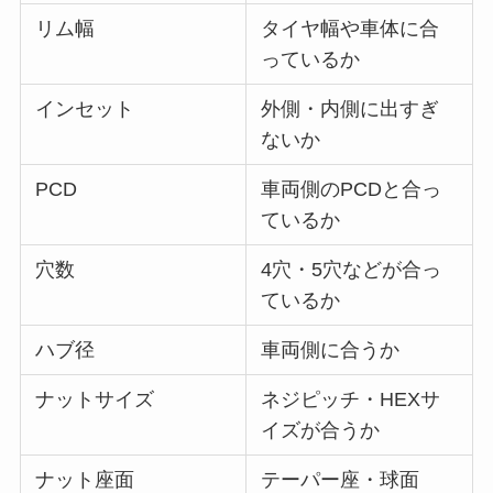
リム幅
タイヤ幅や車体に合
っているか
インセット
外側・内側に出すぎ
ないか
PCD
車両側のPCDと合っ
ているか
穴数
4穴・5穴などが合っ
ているか
ハブ径
車両側に合うか
ナットサイズ
ネジピッチ・HEXサ
イズが合うか
ナット座面
テーパー座・球面