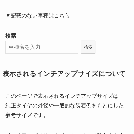
▼記載のない車種はこちら
検索
検索
表示されるインチアップサイズについて
このページで表示されるインチアップサイズは、
純正タイヤの外径や一般的な装着例をもとにした
参考サイズです。