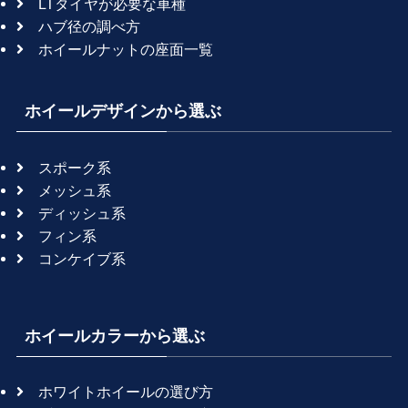
LTタイヤが必要な車種
ハブ径の調べ方
ホイールナットの座面一覧
ホイールデザインから選ぶ
スポーク系
メッシュ系
ディッシュ系
フィン系
コンケイブ系
ホイールカラーから選ぶ
ホワイトホイールの選び方