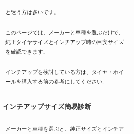
と迷う方は多いです。
このページでは、メーカーと車種を選ぶだけで、
純正タイヤサイズとインチアップ時の目安サイズ
を確認できます。
インチアップを検討している方は、タイヤ・ホイ
ールを購入する前の参考にしてください。
インチアップサイズ簡易診断
メーカーと車種を選ぶと、純正サイズとインチア