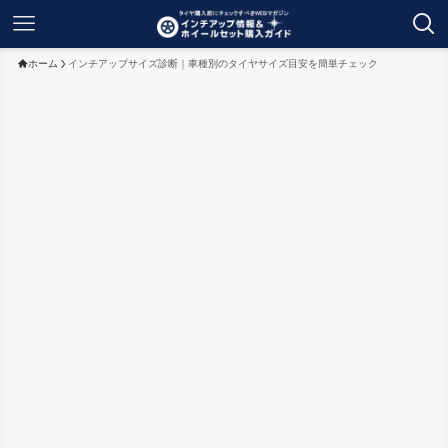
ホーム
インチアップサイズ診断｜車種別のタイヤサイズ目安を簡単チェック