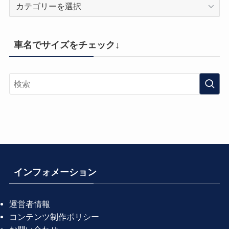
カ
テ
ゴ
リ
車名でサイズをチェック↓
ー
か
ら
探
す
インフォメーション
運営者情報
コンテンツ制作ポリシー