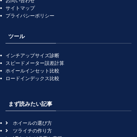
お問い合わせ
サイトマップ
プライバシーポリシー
ツール
インチアップサイズ診断
スピードメーター誤差計算
ホイールインセット比較
ロードインデックス比較
まず読みたい記事
ホイールの選び方
ツライチの作り方