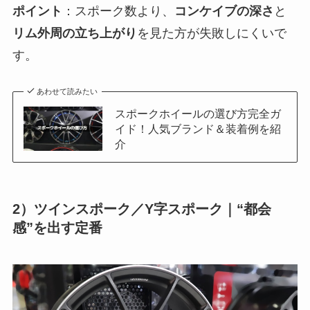
ポイント
：スポーク数より、
コンケイブの深さ
と
リム外周の立ち上がり
を見た方が失敗しにくいで
す。
あわせて読みたい
スポークホイールの選び方完全ガ
イド！人気ブランド＆装着例を紹
介
2）ツインスポーク／Y字スポーク｜“都会
感”を出す定番