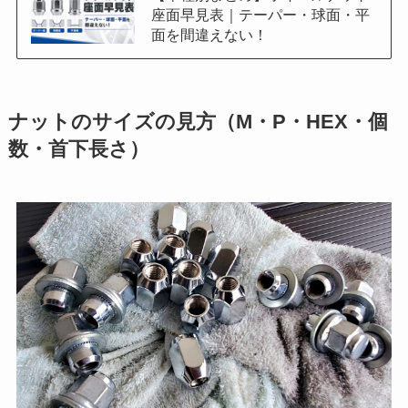
座面早見表｜テーパー・球面・平
面を間違えない！
ナットのサイズの見方（M・P・HEX・個
数・首下長さ）