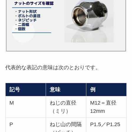
代表的な表記の意味は次のとおりです。
記号
意味
例
M
ねじの直径
M12＝直径
（ミリ）
12mm
P
ねじ山の間隔
P1.5／P1.25