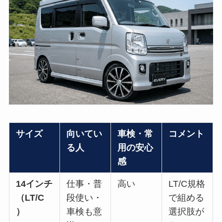
サイズ
向いてい
車検・常
コメント
る人
用の安心
感
14インチ
仕事・普
高い
LT/C規格
（LT/C
段使い・
で組める
）
車検も意
選択肢が