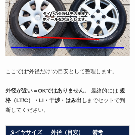
ここでは“外径だけ”の目安として整理します。
外径が近い＝OKではありません。
最終的には
規
格（LT/C）・LI・干渉・はみ出し
までセットで判
断してください。
タイヤサイズ
外径（目安）
備考