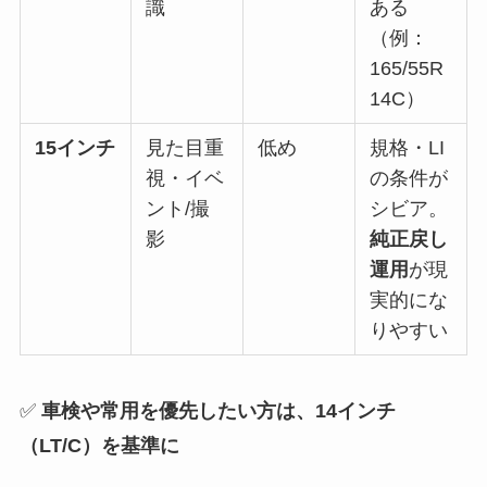
識
ある
（例：
165/55R
14C）
15インチ
見た目重
低め
規格・LI
視・イベ
の条件が
ント/撮
シビア。
影
純正戻し
運用
が現
実的にな
りやすい
✅
車検や常用を優先したい方は、14インチ
（LT/C）を基準に