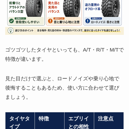
ゴツゴツしたタイヤといっても、A/T・R/T・M/Tで
特徴が違います。
見た目だけで選ぶと、ロードノイズや乗り心地で
後悔することもあるため、使い方に合わせて選び
ましょう。
タイヤタ
特徴
エブリイ
注意点
イプ
との相性
A/Tタイ
街乗りと
普段使い
銘柄によ
ヤ
アウトド
しやすい
ってロー