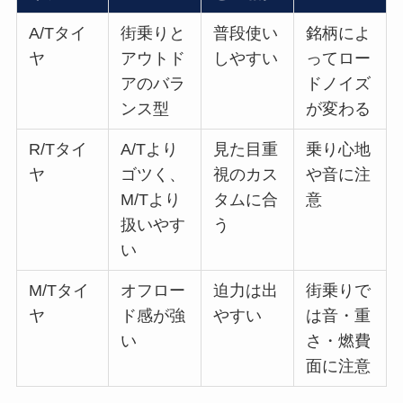
アのバラ
ドノイズ
ンス型
が変わる
R/Tタイ
A/Tより
見た目重
乗り心地
ヤ
ゴツく、
視のカス
や音に注
M/Tより
タムに合
意
扱いやす
う
い
M/Tタイ
オフロー
迫力は出
街乗りで
ヤ
ド感が強
やすい
は音・重
い
さ・燃費
面に注意
普段使いが多いエブリイバンなら、まずはA/T系や
R/T系から検討すると選びやすいです。