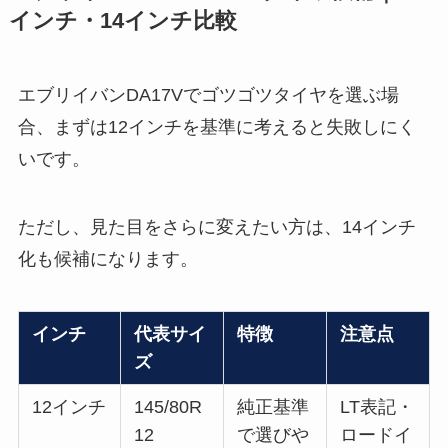
エブリイバンDA17Vでゴツゴツタイヤを選ぶ場
合、まずは12インチを基準に考えると失敗しにく
いです。
ただし、見た目をさらに変えたい方は、14インチ
化も候補になります。
インチ
代表サイ
特徴
注意点
ズ
12インチ
145/80R
純正基準
LT表記・
12
で選びや
ロードイ
80/78N
すい
ンデック
LT
スを確認