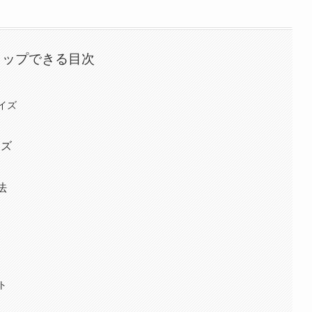
タップできる目次
イズ
イズ
法
ト