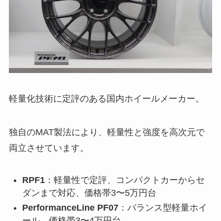
軽量化技術に定評のある国内ホイールメーカー。
独自のMAT製法により、軽量性と強度を高次元で
両立させています。
RPF1
：軽量性で定評、コンパクトカーからセ
ダンまで対応、価格帯3〜5万円台
PerformanceLine PF07
：バランス型軽量ホイ
ール、価格帯3〜4万円台