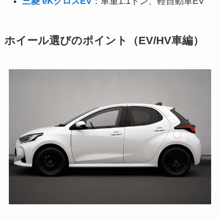
三菱 eKクロスEV
：車重1.1トン、軽自動車EV
ホイール選びのポイント（EV/HV車編）