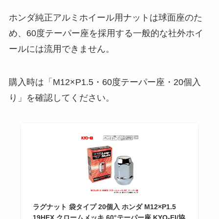
ホンダ純正アルミホイール用ナットは球面座のた
め、60度テーパー座を採用する一般的な社外ホイ
ールには流用できません。
購入時は「M12×P1.5・60度テーパー座・20個入
り」を確認してください。
ラグナット 袋タイプ 20個入 ホンダ M12×P1.5
19HEX クロームメッキ 60°テーパー座 KYO-EI/協