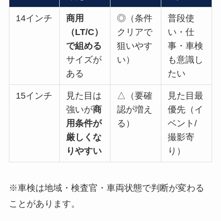
14インチ
商用
◎（条件
普段使
（LT/C）
クリアで
い・仕
で組める
狙いやす
事・車検
サイズが
い）
も意識し
ある
たい
15インチ
見た目は
△（要確
見た目最
強いが
商
認が増え
優先（イ
用条件が
る）
ベント/
厳しくな
撮影寄
りやすい
り）
※車検は地域・検査官・車両状態で判断が変わる
ことがあります。