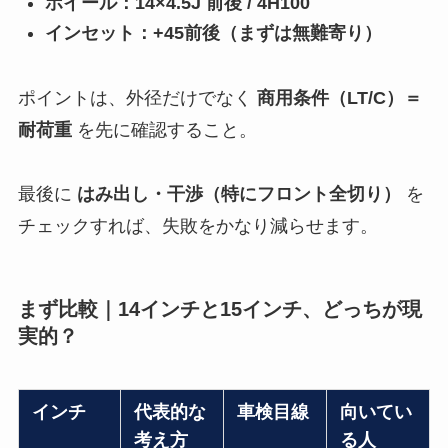
ホイール：14×4.5J 前後 / 4H100
インセット：+45前後（まずは無難寄り）
ポイントは、外径だけでなく
商用条件（LT/C）＝
耐荷重
を先に確認すること。
最後に
はみ出し・干渉（特にフロント全切り）
を
チェックすれば、失敗をかなり減らせます。
まず比較｜14インチと15インチ、どっちが現
実的？
インチ
代表的な
車検目線
向いてい
考え方
る人