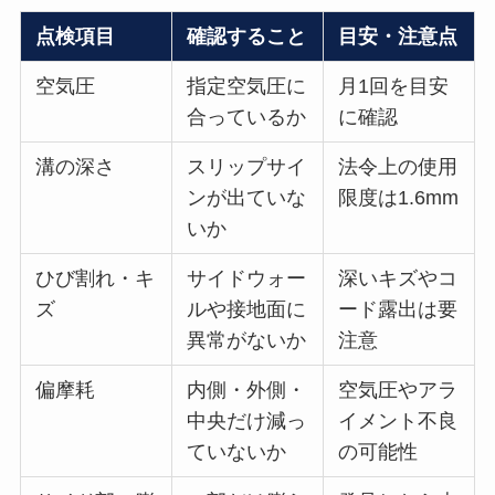
点検項目
確認すること
目安・注意点
空気圧
指定空気圧に
月1回を目安
合っているか
に確認
溝の深さ
スリップサイ
法令上の使用
ンが出ていな
限度は1.6mm
いか
ひび割れ・キ
サイドウォー
深いキズやコ
ズ
ルや接地面に
ード露出は要
異常がないか
注意
偏摩耗
内側・外側・
空気圧やアラ
中央だけ減っ
イメント不良
ていないか
の可能性