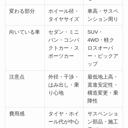
変わる部分
ホイール径・
車高・サスペ
タイヤサイズ
ンション周り
向いている車
セダン・ミニ
SUV・
バン・コンパ
4WD・軽ク
クトカー・ス
ロスオーバ
ポーツカー
ー・ピックア
ップ
注意点
外径・干渉・
最低地上高・
はみ出し・乗
直進安定性・
り心地
構造変更・乗
降性
費用感
タイヤ・ホイ
サスペンショ
ール代が中心
ン部品・施工