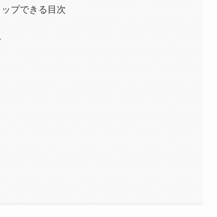
タップできる目次
ズ
？