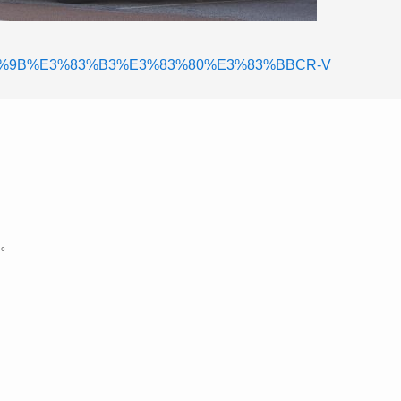
/%E3%83%9B%E3%83%B3%E3%83%80%E3%83%BBCR-V
す。