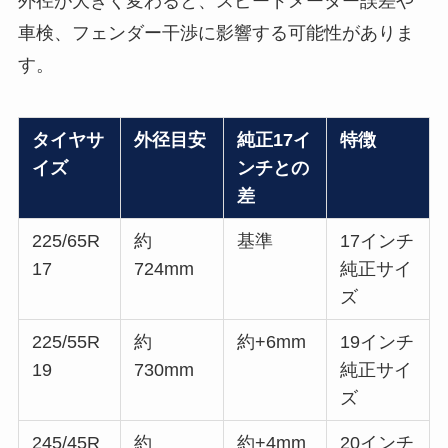
外径が大きく変わると、スピードメーター誤差や
車検、フェンダー干渉に影響する可能性がありま
す。
タイヤサ
外径目安
純正17イ
特徴
イズ
ンチとの
差
225/65R
約
基準
17インチ
17
724mm
純正サイ
ズ
225/55R
約
約+6mm
19インチ
19
730mm
純正サイ
ズ
245/45R
約
約+4mm
20インチ