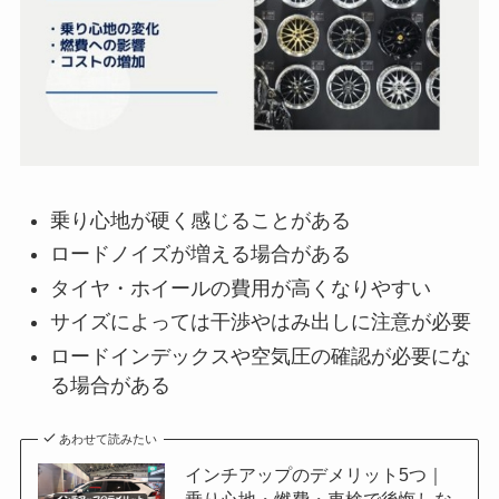
乗り心地が硬く感じることがある
ロードノイズが増える場合がある
タイヤ・ホイールの費用が高くなりやすい
サイズによっては干渉やはみ出しに注意が必要
ロードインデックスや空気圧の確認が必要にな
る場合がある
あわせて読みたい
インチアップのデメリット5つ｜