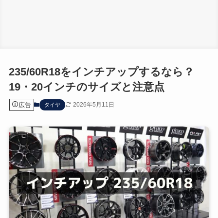
235/60R18をインチアップするなら？
19・20インチのサイズと注意点
広告
2026年5月11日
タイヤ