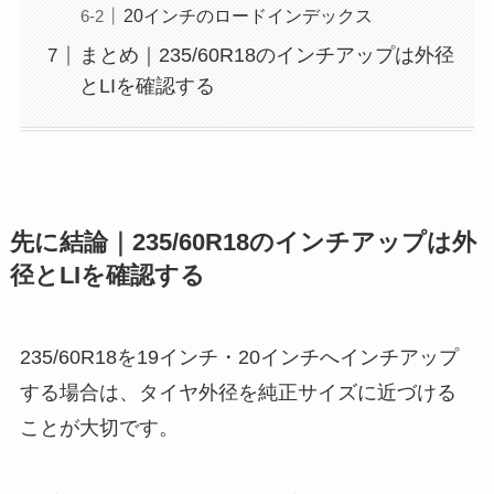
20インチのロードインデックス
まとめ｜235/60R18のインチアップは外径
とLIを確認する
先に結論｜235/60R18のインチアップは外
径とLIを確認する
235/60R18を19インチ・20インチへインチアップ
する場合は、タイヤ外径を純正サイズに近づける
ことが大切です。