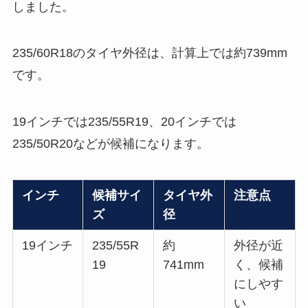
しました。
235/60R18のタイヤ外径は、計算上では約739mm
です。
19インチでは235/55R19、20インチでは
235/50R20などが候補になります。
インチ
候補サイ
タイヤ外
注意点
ズ
径
19インチ
235/55R
約
外径が近
19
741mm
く、候補
にしやす
い