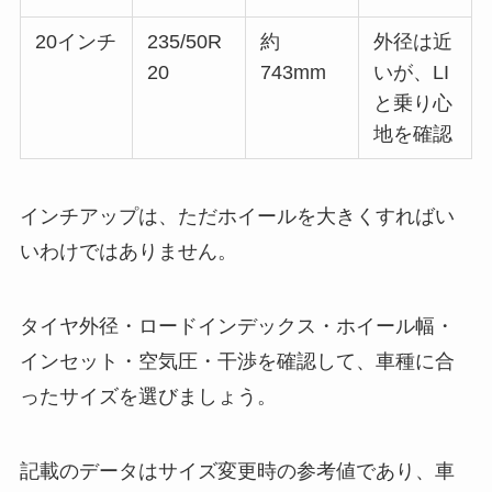
20インチ
235/50R
約
外径は近
20
743mm
いが、LI
と乗り心
地を確認
インチアップは、ただホイールを大きくすればい
いわけではありません。
タイヤ外径・ロードインデックス・ホイール幅・
インセット・空気圧・干渉を確認して、車種に合
ったサイズを選びましょう。
記載のデータはサイズ変更時の参考値であり、車