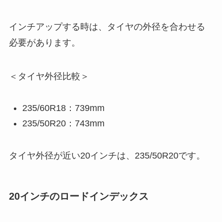
インチアップする時は、タイヤの外径を合わせる
必要があります。
＜タイヤ外径比較＞
235/60R18：739mm
235/50R20：743mm
タイヤ外径が近い20インチは、235/50R20です。
20インチのロードインデックス