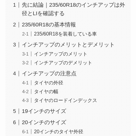
先に結論｜235/60R18のインチアップは外
径とLIを確認する
235/60R18の基本情報
235/60R18を装着している車
インチアップのメリットとデメリット
インチアップのメリット
インチアップのデメリット
インチアップの注意点
タイヤの外径
タイヤの幅
タイヤのロードインデックス
19インチのサイズ
20インチのサイズ
20インチのタイヤ外径