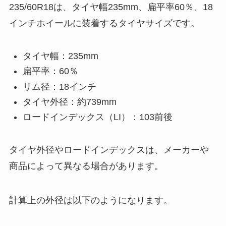
235/60R18は、タイヤ幅235mm、扁平率60％、18
インチホイールに装着するタイヤサイズです。
タイヤ幅：235mm
扁平率：60％
リム径：18インチ
タイヤ外径：約739mm
ロードインデックス（LI）：103前後
タイヤ外径やロードインデックスは、メーカーや
商品によって異なる場合があります。
計算上の外径は以下のようになります。