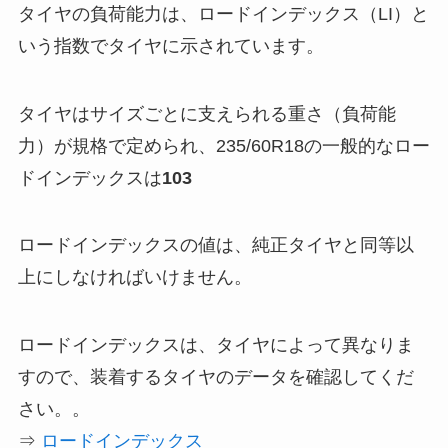
タイヤの負荷能力は、ロードインデックス（LI）と
いう指数でタイヤに示されています。
タイヤはサイズごとに支えられる重さ（負荷能
力）が規格で定められ、235/60R18の一般的なロー
ドインデックスは
103
ロードインデックスの値は、純正タイヤと同等以
上にしなければいけません。
ロードインデックスは、タイヤによって異なりま
すので、装着するタイヤのデータを確認してくだ
さい。。
⇒
ロードインデックス