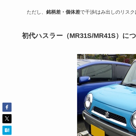
ただし、
銘柄差・個体差
で干渉/はみ出しのリス
初代ハスラー（MR31S/MR41S）に