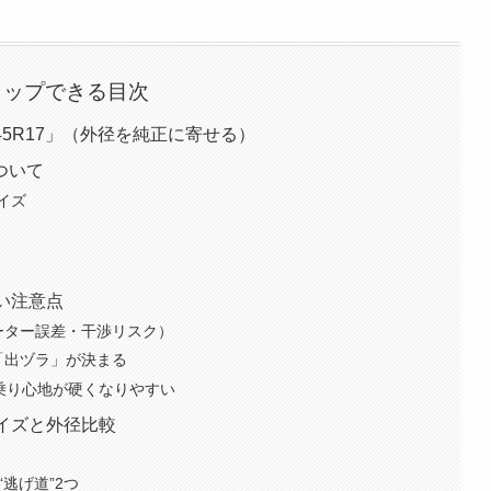
タップできる目次
45R17」（外径を純正に寄せる）
について
イズ
い注意点
ーター誤差・干渉リスク）
「出ヅラ」が決まる
乗り心地が硬くなりやすい
イズと外径比較
逃げ道”2つ