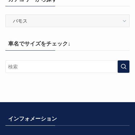
カ
テ
ゴ
リ
車名でサイズをチェック↓
ー
か
ら
探
す
インフォメーション