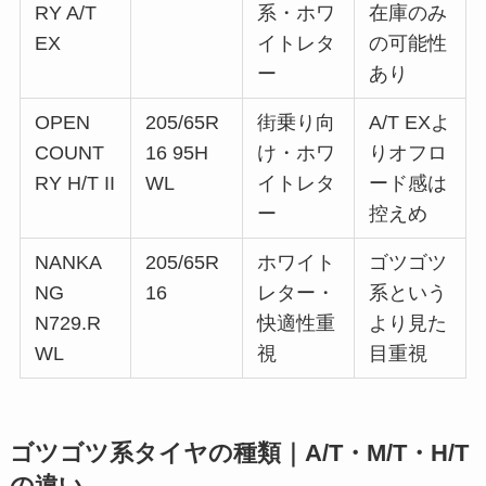
RY A/T
系・ホワ
在庫のみ
EX
イトレタ
の可能性
ー
あり
OPEN
205/65R
街乗り向
A/T EXよ
COUNT
16 95H
け・ホワ
りオフロ
RY H/T II
WL
イトレタ
ード感は
ー
控えめ
NANKA
205/65R
ホワイト
ゴツゴツ
NG
16
レター・
系という
N729.R
快適性重
より見た
WL
視
目重視
ゴツゴツ系タイヤの種類｜A/T・M/T・H/T