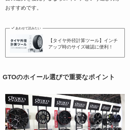
おすすめです。
あわせて読みたい
【タイヤ外径計算ツール】インチ
アップ時のサイズ確認に便利！
GTOのホイール選びで重要なポイント