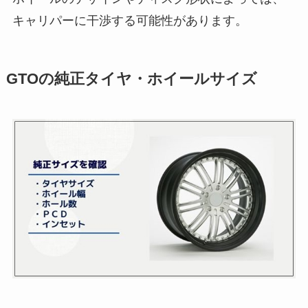
キャリパーに干渉する可能性があります。
GTOの純正タイヤ・ホイールサイズ