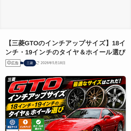
【三菱GTOのインチアップサイズ】18イ
ンチ・19インチのタイヤ＆ホイール選び
広告
2026年5月18日
三菱