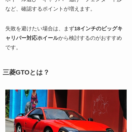
など、確認するポイントが増えます。
失敗を避けたい場合は、まず
18インチのビッグキ
ャリパー対応ホイール
から検討するのがおすすめ
です。
三菱GTOとは？