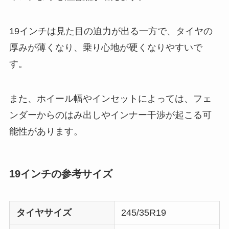
19インチは見た目の迫力が出る一方で、タイヤの
厚みが薄くなり、乗り心地が硬くなりやすいで
す。
また、ホイール幅やインセットによっては、フェ
ンダーからのはみ出しやインナー干渉が起こる可
能性があります。
19インチの参考サイズ
タイヤサイズ
245/35R19