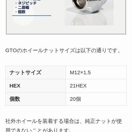
GTOのホイールナットサイズは以下の通りです。
ナットサイズ
M12×1.5
HEX
21HEX
個数
20個
社外ホイールを装着する場合は、純正ナットが使
用できないことがあります。