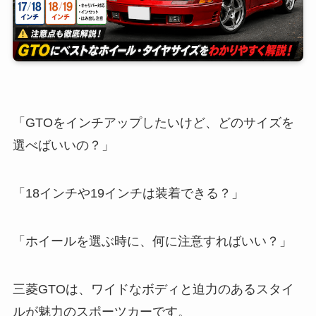
「GTOをインチアップしたいけど、どのサイズを
選べばいいの？」
「18インチや19インチは装着できる？」
「ホイールを選ぶ時に、何に注意すればいい？」
三菱GTOは、ワイドなボディと迫力のあるスタイ
ルが魅力のスポーツカーです。