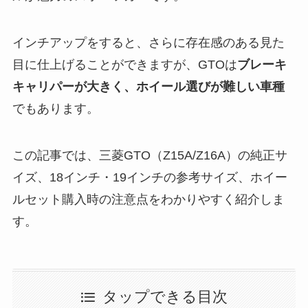
インチアップをすると、さらに存在感のある見た
目に仕上げることができますが、GTOは
ブレーキ
キャリパーが大きく、ホイール選びが難しい車種
でもあります。
この記事では、三菱GTO（Z15A/Z16A）の純正サ
イズ、18インチ・19インチの参考サイズ、ホイー
ルセット購入時の注意点をわかりやすく紹介しま
す。
タップできる目次