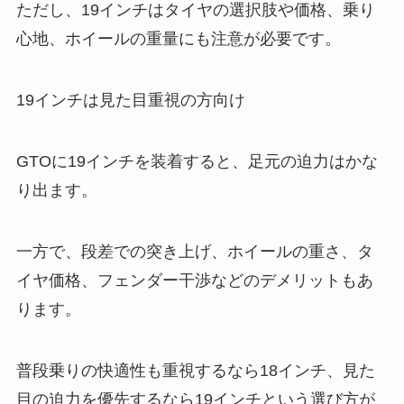
ただし、19インチはタイヤの選択肢や価格、乗り
心地、ホイールの重量にも注意が必要です。
19インチは見た目重視の方向け
GTOに19インチを装着すると、足元の迫力はかな
り出ます。
一方で、段差での突き上げ、ホイールの重さ、タ
イヤ価格、フェンダー干渉などのデメリットもあ
ります。
普段乗りの快適性も重視するなら18インチ、見た
目の迫力を優先するなら19インチという選び方が