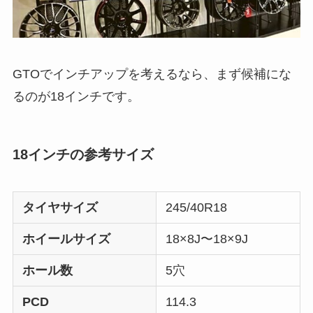
GTOでインチアップを考えるなら、まず候補にな
るのが18インチです。
18インチの参考サイズ
タイヤサイズ
245/40R18
ホイールサイズ
18×8J〜18×9J
ホール数
5穴
PCD
114.3