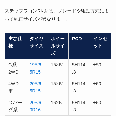
ステップワゴンRK系は、グレードや駆動方式によ
って純正サイズが異なります。
主な仕
タイヤ
ホイー
PCD
インセ
様
サイズ
ルサイ
ット
ズ
G系
195/6
15×6J
5H114
+50
2WD
5R15
.3
4WD
205/6
15×6J
5H114
+50
車
5R15
.3
スパー
205/6
16×6J
5H114
+50
ダ系
0R16
.3