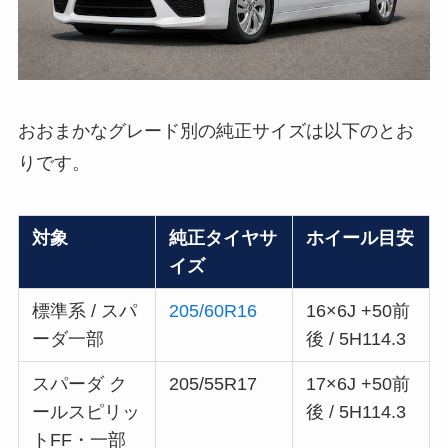
おおまかなグレード別の純正サイズは以下のとお
りです。
対象
純正タイヤサ
ホイール目安
イズ
標準系 / スパ
205/60R16
16×6J +50前
ーダ一部
後 / 5H114.3
スパーダ ク
205/55R17
17×6J +50前
ールスピリッ
後 / 5H114.3
トFF・一部