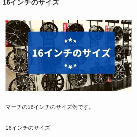
16インチのサイズ
マーチの16インチのサイズ例です。
16インチのサイズ