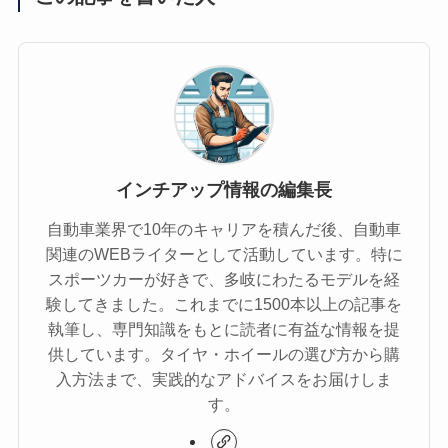
インチアップ情報の編集長
自動車業界で10年のキャリアを積んだ後、自動車
関連のWEBライターとして活動しています。特に
スポーツカーが好きで、多岐にわたるモデルを経
験してきました。これまでに1500本以上の記事を
執筆し、専門知識をもとに読者に有益な情報を提
供しています。タイヤ・ホイールの選び方から購
入方法まで、実践的なアドバイスをお届けしま
す。