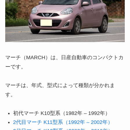
マーチ（MARCH）は、日産自動車のコンパクトカ
ーです。
マーチは、年式、型式によって種類が分かれま
す。
初代マーチ K10型系（1982年 – 1992年）
2代目マーチ K11型系（1992年 – 2002年）