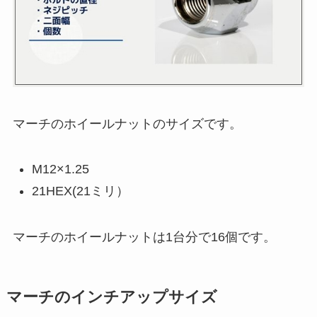
マーチのホイールナットのサイズです。
M12×1.25
21HEX(21ミリ）
マーチのホイールナットは1台分で16個です。
マーチのインチアップサイズ