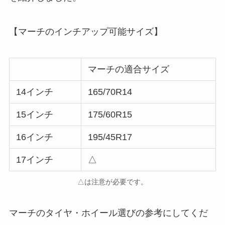
【マーチのインチアップ可能サイズ】
マーチの適合サイズ
14インチ
165/70R14
15インチ
175/60R15
16インチ
195/45R17
17インチ
△
△は注意が必要です。
マーチのタイヤ・ホイール選びの参考にしてくだ