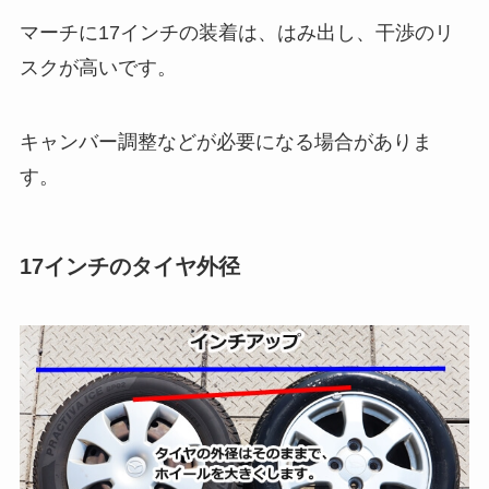
マーチに17インチの装着は、はみ出し、干渉のリ
スクが高いです。
キャンバー調整などが必要になる場合がありま
す。
17インチのタイヤ外径