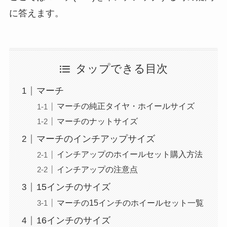
に答えます。
タップできる目次
マーチ
マーチの純正タイヤ・ホイールサイズ
マーチのナットサイズ
マーチのインチアップサイズ
インチアップのホイールセット購入方法
インチアップの注意点
15インチのサイズ
マーチの15インチのホイールセット一覧
16インチのサイズ