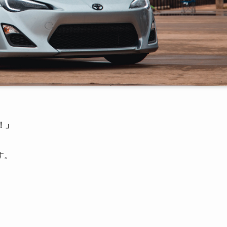
！」
す。